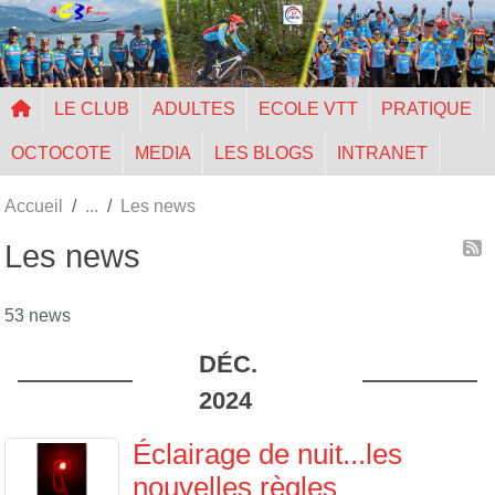
Panneau de gestion des cookies
LE CLUB
ADULTES
ECOLE VTT
PRATIQUE
OCTOCOTE
MEDIA
LES BLOGS
INTRANET
Accueil
Les news
Les news
53 news
DÉC.
2024
Éclairage de nuit...les
nouvelles règles