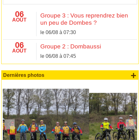
06
Groupe 3 : Vous reprendrez bien
AOÛT
un peu de Dombes ?
le 06/08 à 07:30
06
Groupe 2 : Dombaussi
AOÛT
le 06/08 à 07:45
+
Dernières photos
Précedent
Suiv