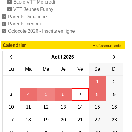
Ecole VTT Mercredi
VTT Jeunes Funny
Parents Dimanche
Parents mercredi
Octocote 2026 - Inscrits en ligne
Calendrier
+ d'évènements
Août 2026
Lu
Ma
Me
Je
Ve
Sa
Di
1
2
3
4
5
6
7
8
9
10
11
12
13
14
15
16
17
18
19
20
21
22
23