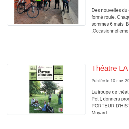
Des nouvelles du 
formé roule. Chaqu
sommes 6 mais Bri
.Occasionnellemen
Théatre L
Publiée le
10 nov. 2
La troupe de théa
Petit, donnera pr
PORTEUR D'HISTOI
Muyard ...