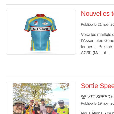
Nouvelles 
Publiée le
21 nov. 2
Voici les maillots
l’Assemblée Géné
tenues : - Prix trè
AC3F (Maillot...
Sortie Spe
VTT SPEEDY
Publiée le
19 nov. 2
Nous étions 6 ce m