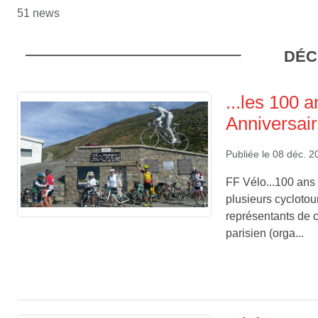
51 news
DÉC
...les 100 
Anniversaire
Publiée le
08 déc. 2
FF Vélo...100 ans d
plusieurs cyclotou
représentants de c
parisien (orga...