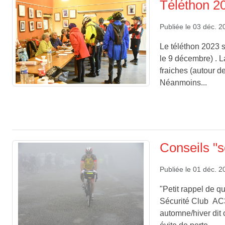
Téléthon 2
Publiée le
03 déc. 2
Le téléthon 2023 s
le 9 décembre) . L
fraiches (autour d
Néanmoins...
Conseils "s
Publiée le
01 déc. 2
"Petit rappel de q
Sécurité Club AC3F 
automne/hiver dit 