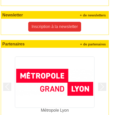
Newsletter
+ de newsletters
Inscription à la newsletter
Partenaires
+ de partenaires
Précedent
Suivan
AURA