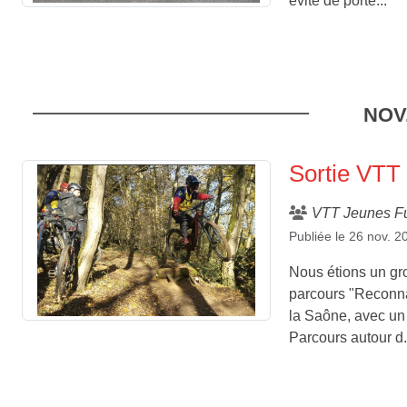
évite de porte...
NOV
Sortie VTT
VTT Jeunes F
Publiée le
26 nov. 2
Nous étions un gro
parcours "Reconna
la Saône, avec un 
Parcours autour d.