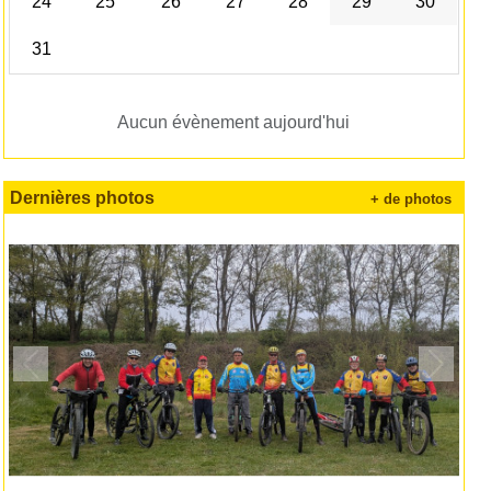
24
25
26
27
28
29
30
31
Aucun évènement aujourd'hui
Dernières photos
+ de photos
Précedent
Suivan