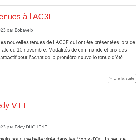
tenues à l'AC3F
023
par
Bobavelo
 des nouvelles tenues de l’AC3F qui ont été présentées lors de
rale du 10 novembre. Modalités de commande et prix des
s attractif pour l’achat de la première nouvelle tenue d’été
Lire la suite
edy VTT
023
par
Eddy DUCHENE
atin pour une belle virée dans les Monts d'Or. Un peu de