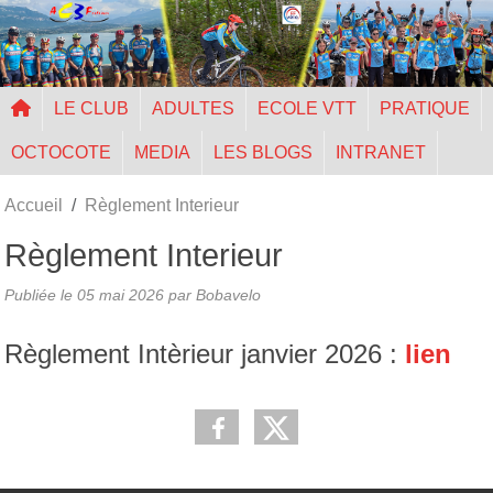
Panneau de gestion des cookies
LE CLUB
ADULTES
ECOLE VTT
PRATIQUE
OCTOCOTE
MEDIA
LES BLOGS
INTRANET
Accueil
Règlement Interieur
Règlement Interieur
Publiée le
05 mai 2026
par Bobavelo
Règlement Intèrieur janvier 2026 :
lien