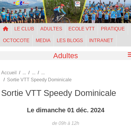
Panneau de gestion des cookies
LE CLUB
ADULTES
ECOLE VTT
PRATIQUE
OCTOCOTE
MEDIA
LES BLOGS
INTRANET
Adultes
Accueil
Sortie VTT Speedy Dominicale
Sortie VTT Speedy Dominicale
Le
dimanche
01
déc.
2024
de 09h à 12h