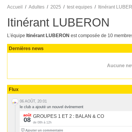
Accueil
Adultes
2025
test equipes
Itinérant LUB
Itinérant LUBERON
L'équipe
Itinérant LUBERON
est composée de 10 membre
Dernières news
Aucune new
Flux
06 AOÛT, 20:01
le club a ajouté un nouvel évènement
août
GROUPES 1 ET 2 : BALAN & CO
08
de 08h à 12h
0
Ajouter un commentaire