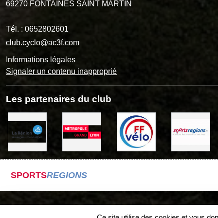
69270
FONTAINES SAINT MARTIN
Tél. :
0652802601
club.cyclo@ac3f.com
Informations légales
Signaler un contenu inapproprié
Les partenaires du club
SPORTS
REGIONS
Ce site utilise des cookies et vous do