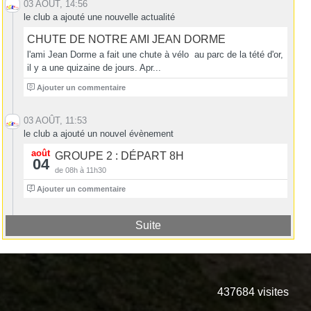
03 AOÛT, 14:56
le club a ajouté une nouvelle actualité
CHUTE DE NOTRE AMI JEAN DORME
l'ami Jean Dorme a fait une chute à vélo au parc de la tété d'or,
il y a une quizaine de jours. Apr...
6
Ajouter un commentaire
03 AOÛT, 11:53
le club a ajouté un nouvel évènement
août
GROUPE 2 : DÉPART 8H
04
de 08h à 11h30
4
Ajouter un commentaire
Suite
437684
visites