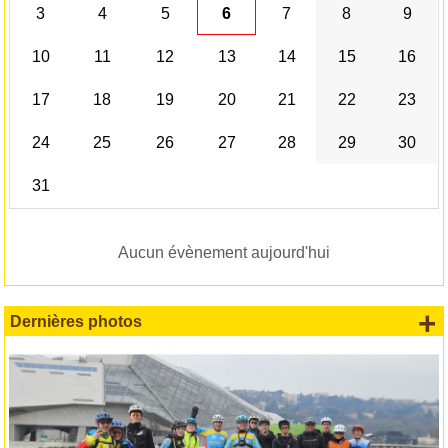
3
4
5
6
7
8
9
10
11
12
13
14
15
16
17
18
19
20
21
22
23
24
25
26
27
28
29
30
31
Aucun évènement aujourd'hui
+
Dernières photos