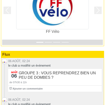
Précedent
Suiv
FF Vélo
Flux
06 AOÛT, 02:24
le club a modifié un évènement
août
GROUPE 3 : VOUS REPRENDREZ BIEN UN
06
PEU DE DOMBES ?
de 07h30 à 11h
4
Ajouter un commentaire
06 AOÛT, 02:24
le club a modifié un évènement