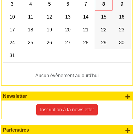
3
4
5
6
7
8
9
10
11
12
13
14
15
16
17
18
19
20
21
22
23
24
25
26
27
28
29
30
31
Aucun évènement aujourd'hui
+
Newsletter
Inscription à la newsletter
+
Partenaires