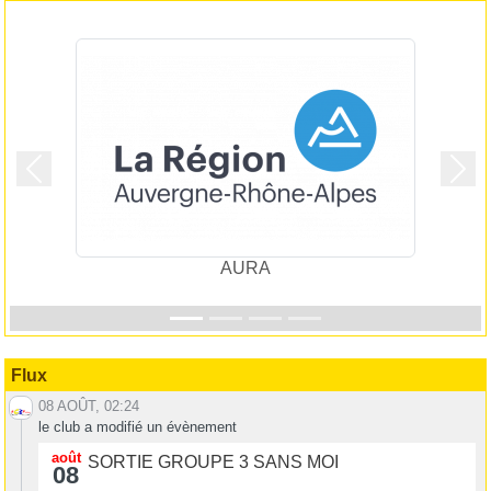
Précedent
Suiv
AURA
Flux
08 AOÛT, 02:24
le club a modifié un évènement
août
SORTIE GROUPE 3 SANS MOI
08