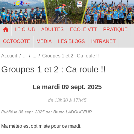
Panneau de gestion des cookies
LE CLUB
ADULTES
ECOLE VTT
PRATIQUE
OCTOCOTE
MEDIA
LES BLOGS
INTRANET
Accueil
Groupes 1 et 2 : Ca roule !!
Groupes 1 et 2 : Ca roule !!
Le
mardi
09
sept.
2025
de 13h30 à 17h45
Publié le
08 sept. 2025
par Bruno LADOUCEUR
Ma météo est optimiste pour ce mardi.