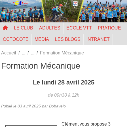
Panneau de gestion des cookies
LE CLUB
ADULTES
ECOLE VTT
PRATIQUE
OCTOCOTE
MEDIA
LES BLOGS
INTRANET
Accueil
Formation Mécanique
Formation Mécanique
Le
lundi
28
avril
2025
de 09h30 à 12h
Publié le
03 avril 2025
par Bobavelo
Clément vous propose 3