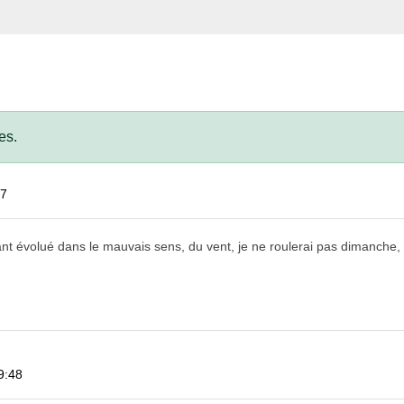
es.
17
t évolué dans le mauvais sens, du vent, je ne roulerai pas dimanche, ma
9:48