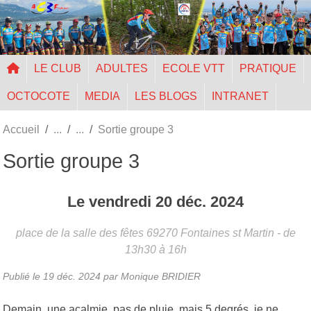
Panneau de gestion des cookies
LE CLUB
ADULTES
ECOLE VTT
PRATIQUE
OCTOCOTE
MEDIA
LES BLOGS
INTRANET
Accueil
Sortie groupe 3
Sortie groupe 3
Le
vendredi
20
déc.
2024
place de la salle des fêtes
69270
Fontaines st Martin
- de
13h30 à 16h
Publié le
19 déc. 2024
par Monique BRIDIER
Demain, une acalmie, pas de pluie, mais 5 degrés, je ne