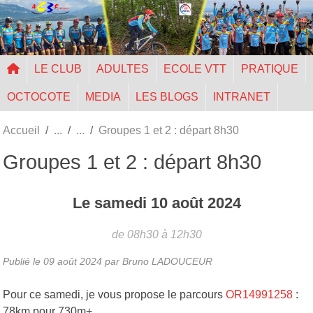
Panneau de gestion des cookies
LE CLUB
ADULTES
ECOLE VTT
PRATIQUE
OCTOCOTE
MEDIA
LES BLOGS
INTRANET
Accueil
Groupes 1 et 2 : départ 8h30
Groupes 1 et 2 : départ 8h30
Le
samedi
10
août
2024
de 08h30 à 12h30
Publié le
09 août 2024
par Bruno LADOUCEUR
Pour ce samedi, je vous propose le parcours
OR14991258
:
78km pour 730m+