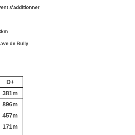
ent s'additionner
33km
Cave de Bully
D+
381m
896m
457m
171m