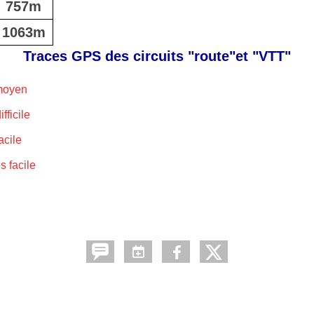
757m
1063m
Traces GPS des circuits "route"et "VTT"
moyen
ficile
acile
 facile