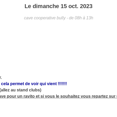
Le
dimanche
15
oct.
2023
cave cooperative
bully
- de 08h à 13h
.
ela permet de voir qui vient !!!!!!!
(allez au stand clubs)
ve pour un ravito et si vous le souhaitez vous repartez sur un 