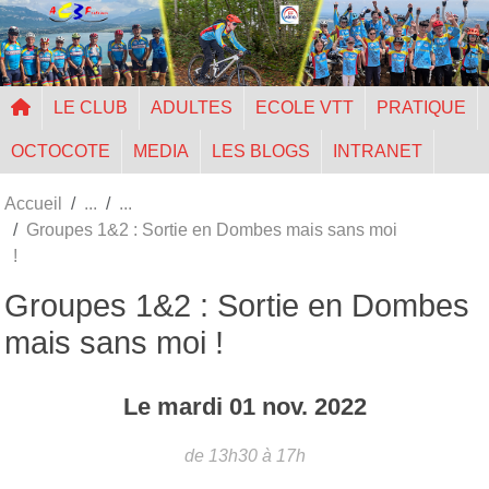
Panneau de gestion des cookies
LE CLUB
ADULTES
ECOLE VTT
PRATIQUE
OCTOCOTE
MEDIA
LES BLOGS
INTRANET
Accueil
Groupes 1&2 : Sortie en Dombes mais sans moi
!
Groupes 1&2 : Sortie en Dombes
mais sans moi !
Le
mardi
01
nov.
2022
de 13h30 à 17h