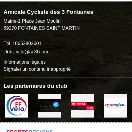
Amicale Cycliste des 3 Fontaines
Mairie-1 Place Jean Moulin
69270
FONTAINES SAINT MARTIN
Tél. :
0652802601
club.cyclo@ac3f.com
Informations légales
Signaler un contenu inapproprié
Les partenaires du club
SPORTS
REGIONS