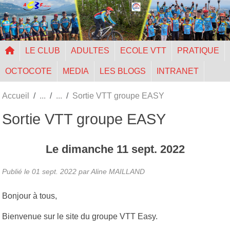
Panneau de gestion des cookies
LE CLUB
ADULTES
ECOLE VTT
PRATIQUE
OCTOCOTE
MEDIA
LES BLOGS
INTRANET
Accueil
Sortie VTT groupe EASY
Sortie VTT groupe EASY
Le
dimanche
11
sept.
2022
Publié le
01 sept. 2022
par Aline MAILLAND
Bonjour à tous,
Bienvenue sur le site du groupe VTT Easy.