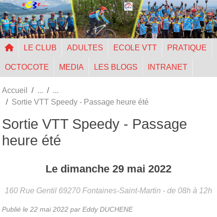
Panneau de gestion des cookies
LE CLUB
ADULTES
ECOLE VTT
PRATIQUE
OCTOCOTE
MEDIA
LES BLOGS
INTRANET
Accueil
Sortie VTT Speedy - Passage heure été
Sortie VTT Speedy - Passage
heure été
Le
dimanche
29
mai
2022
160 Rue Gentil
69270
Fontaines-Saint-Martin
- de 08h à 12h
Publié le
22 mai 2022
par Eddy DUCHENE