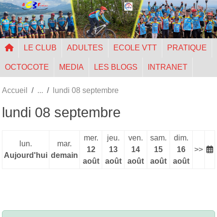
Panneau de gestion des cookies
LE CLUB
ADULTES
ECOLE VTT
PRATIQUE
OCTOCOTE
MEDIA
LES BLOGS
INTRANET
Accueil
lundi 08 septembre
lundi 08 septembre
mer.
jeu.
ven.
sam.
dim.
lun.
mar.
12
13
14
15
16
>>
Aujourd'hui
demain
août
août
août
août
août