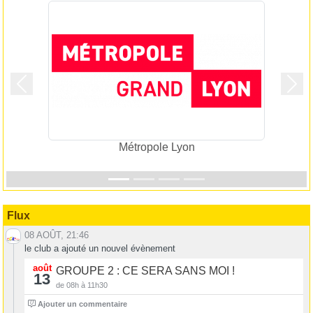
Précedent
Suiv
Métropole Lyon
Flux
08 AOÛT, 21:46
le club a ajouté un nouvel évènement
août
GROUPE 2 : CE SERA SANS MOI !
13
de 08h à 11h30
0
Ajouter un commentaire