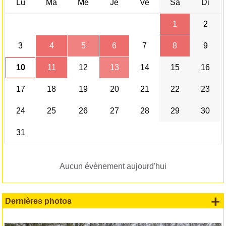
Lu
Ma
Me
Je
Ve
Sa
Di
1
2
3
4
5
6
7
8
9
10
11
12
13
14
15
16
17
18
19
20
21
22
23
24
25
26
27
28
29
30
31
Aucun évènement aujourd'hui
+
Dernières photos