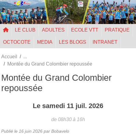
Panneau de gestion des cookies
LE CLUB
ADULTES
ECOLE VTT
PRATIQUE
OCTOCOTE
MEDIA
LES BLOGS
INTRANET
Accueil
Montée du Grand Colombier repoussée
Montée du Grand Colombier
repoussée
Le
samedi
11
juil.
2026
de 08h30 à 16h
Publié le
16 juin 2026
par Bobavelo